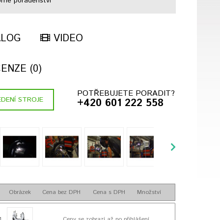
né poradenství
ALOG
VIDEO
ENZE (0)
POTŘEBUJETE PORADIT?
DENÍ STROJE
+420 601 222 558
Obrázek
Cena bez DPH
Cena s DPH
Množství
1
Ceny se zobrazí až po přihlášení