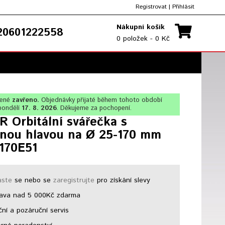
Registrovat
|
Přihlásit
Nákupní košík
0601222558
0 položek - 0 Kč
lené
zavřeno.
Objednávky přijaté během tohoto období
pondělí
17. 8. 2026
. Děkujeme za pochopení.
 Orbitální svářečka s
enou hlavou na Ø 25-170 mm
170E51
aste
se nebo se
zaregistrujte
pro získání slevy
ava nad 5 000Kč zdarma
ní a pozáruční servis