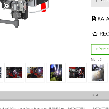
Odbor
KAT
REC
PŘEDVE
Manuál
Kód
ální svářečka s otevřenou hlavou na Ø 25-170 mm SATO-170E51
SATO-170E5