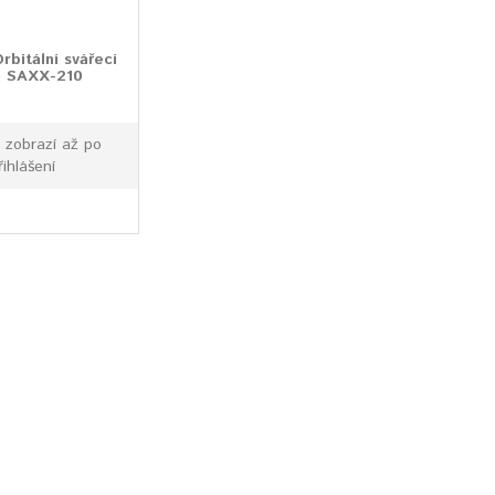
bitální svářecí
j SAXX-210
 zobrazí až po
řihlášení