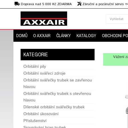
Kč
Doprava nad 5 000 Kč ZDARMA
Záruční a pozáruční servis 
Předvedení strojů
DOMŮ
O AXXAIR
ČLÁNKY
KATALOGY
OBCHODNÍ P
KATEGORIE
Vážení z
Orbitální pily
Orbitální svářecí zdroje
Orbitální svářečky trubek se zavřenou
hlavou
Orbitální svářečky trubek s otevřenou
hlavou
Dílenské orbitální svářečky trubek
Orbitální úkosování
Příslušenství
Srovnávání hran trubek