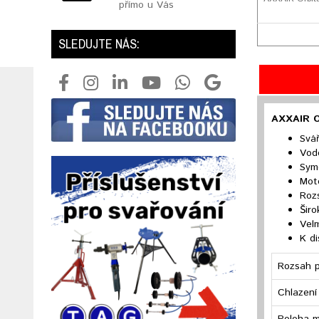
přímo u Vás
SLEDUJTE NÁS:
AXXAIR O
Svá
Vod
Syme
Mot
Roz
Širo
Velm
K di
Rozsah p
Chlazení