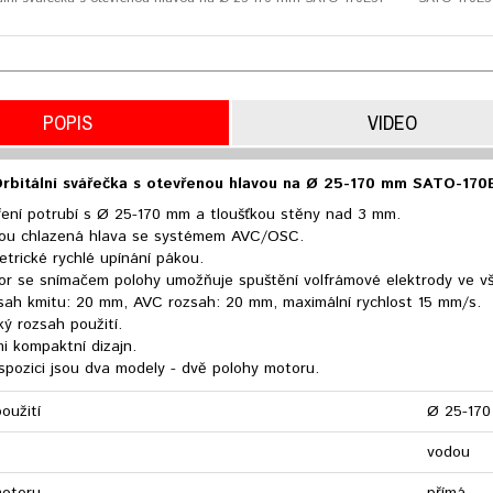
POPIS
VIDEO
rbitální svářečka s otevřenou hlavou na Ø 25-170 mm SATO-170
ření potrubí s Ø 25-170 mm a tloušťkou stěny nad 3 mm.
ou chlazená hlava se systémem AVC/OSC.
trické rychlé upínání pákou.
or se snímačem polohy umožňuje spuštění volfrámové elektrody ve vš
sah kmitu: 20 mm, AVC rozsah: 20 mm, maximální rychlost 15 mm/s.
ký rozsah použití.
i kompaktní dizajn.
spozici jsou dva modely - dvě polohy motoru.
oužití
Ø 25-17
vodou