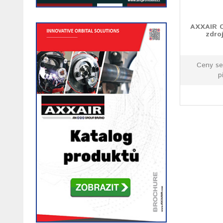
AXXAIR Or
zdro
Ceny se
p