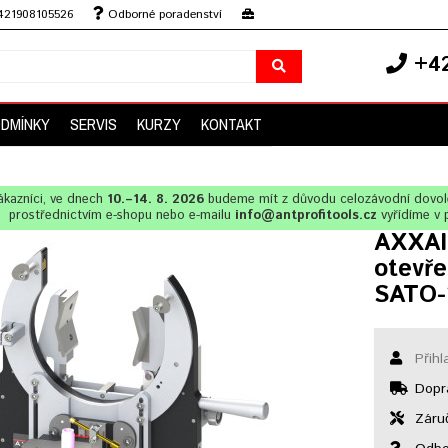
+421908105526
Odborné poradenství
+42
ODMÍNKY
SERVIS
KURZY
KONTAKT
ákazníci, ve dnech
10.–14. 8. 2026
budeme mít z důvodu celozávodní dovo
prostřednictvím e-shopu nebo e-mailu
info@antprofitools.cz
vyřídíme v 
AXXAIR
otevř
SATO-
Přihl
Dopr
Záruč