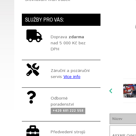
SLUŽBY PRO VÁS:
Doprava
zdarma
nad 5 000 Kč bez
DPH
Záruční a pozáruční
servis
Více info
Odborné
poradenství
+420 601 222 558
Název
Předvedení strojů
AXXAIR Orbit