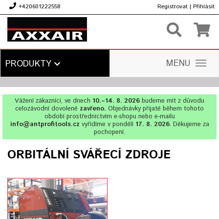
+420601222558
Registrovat
|
Přihlásit
Kč
MENU
PRODUKTY
Vážení zákazníci, ve dnech
10.–14. 8. 2026
budeme mít z důvodu
celozávodní dovolené
zavřeno.
Objednávky přijaté během tohoto
období prostřednictvím e-shopu nebo e-mailu
info@antprofitools.cz
vyřídíme v pondělí
17. 8. 2026
. Děkujeme za
pochopení.
ORBITÁLNÍ SVÁŘECÍ ZDROJE