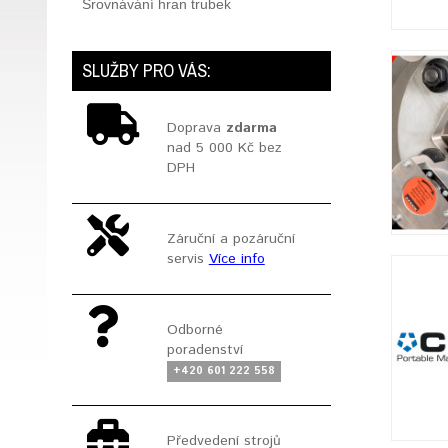
Srovnávání hran trubek
SLUŽBY PRO VÁS:
Doprava
zdarma
nad 5 000 Kč bez
DPH
Záruční a pozáruční
servis
Více info
Odborné
poradenství
+420 601 222 558
Předvedení strojů