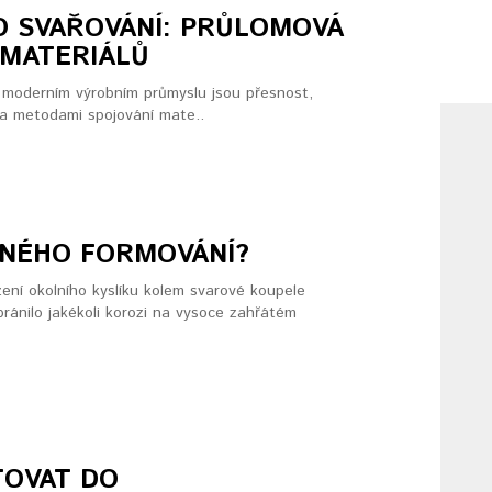
 SVAŘOVÁNÍ: PRŮLOMOVÁ
 MATERIÁLŮ
V moderním výrobním průmyslu jsou přesnost,
oha metodami spojování mate..
BNÉHO FORMOVÁNÍ?
ení okolního kyslíku kolem svarové koupele
ránilo jakékoli korozi na vysoce zahřátém
TOVAT DO