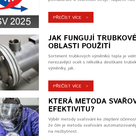
PŘEČÍST VÍCE
JAK FUNGUJÍ TRUBKOVÉ
OBLASTI POUŽITÍ
Sortiment trubkových výměníků tepla je velm
nerezavějící oceli s několika desítkami trub
výměníky, jak..
PŘEČÍST VÍCE
KTERÁ METODA SVAŘOVÁ
EFEKTIVITU?
Výběr metody svařování ke zlepšení účinnos
že čím je metoda svařování automatizovaněj
na nezbytnost..