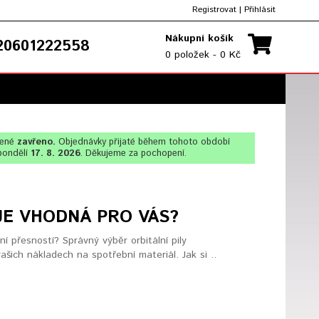
Registrovat
|
Přihlásit
Nákupní košík
0601222558
0 položek - 0 Kč
lené
zavřeno.
Objednávky přijaté během tohoto období
pondělí
17. 8. 2026
. Děkujeme za pochopení.
 JE VHODNÁ PRO VÁS?
í přesností? Správný výběr orbitální pily
ašich nákladech na spotřební materiál. Jak si ..