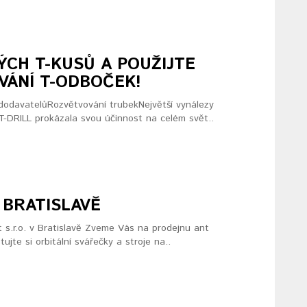
CH T-KUSŮ A POUŽIJTE
VÁNÍ T-ODBOČEK!
dodavatelůRozvětvování trubekNejvětší vynálezy
-DRILL prokázala svou účinnost na celém svět..
 BRATISLAVĚ
t s.r.o. v Bratislavě Zveme Vás na prodejnu ant
tujte si orbitální svářečky a stroje na..