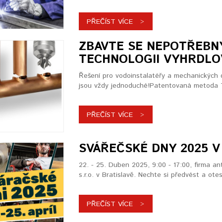
PŘEČÍST VÍCE
ZBAVTE SE NEPOTŘEBNÝ
TECHNOLOGII VYHRDLO
Řešení pro vodoinstalatéřy a mechanických 
jsou vždy jednoduché!Patentovaná metoda T
PŘEČÍST VÍCE
SVÁŘEČSKÉ DNY 2025 V
22. - 25. Duben 2025, 9:00 - 17:00, firma an
s.r.o. v Bratislavě. Nechte si předvést a otes
PŘEČÍST VÍCE