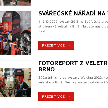
SVÁŘEČSKÉ NÁŘADÍ NA 
4.-7.10.2022, výstaviště Brno Svářečské a p
strojírenský veletrh v Brně. Najdete nás v 
Zast..
PŘEČÍST VÍCE
FOTOREPORT Z VELETR
BRNO
Zúčastnili jsme se výstavy Welding 2022, kt
veletrhu v Brně. Desítky vystavovatelů svář
PŘEČÍST VÍCE