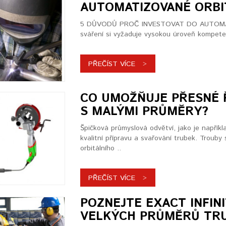
AUTOMATIZOVANÉ ORBIT
5 DŮVODŮ PROČ INVESTOVAT DO AUTOMAT
sváření si vyžaduje vysokou úroveň kompeten
PŘEČÍST VÍCE
CO UMOŽŇUJE PŘESNÉ 
S MALÝMI PRŮMĚRY?
Špičková průmyslová odvětví, jako je napříkl
kvalitní přípravu a svařování trubek. Trouby
orbitálního ..
PŘEČÍST VÍCE
POZNEJTE EXACT INFINI
VELKÝCH PRŮMĚRŮ TRU