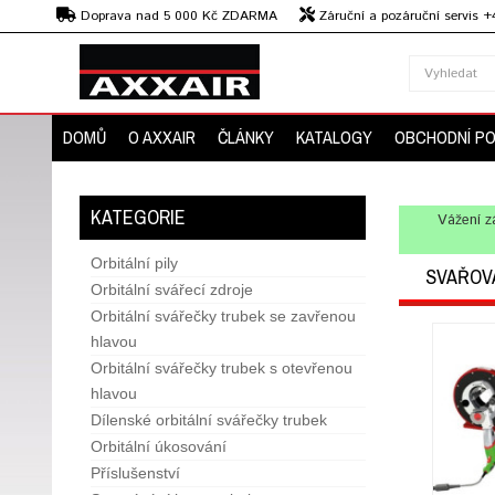
Kč
Doprava nad 5 000 Kč ZDARMA
Záruční a pozáruční servis 
Předvedení strojů
DOMŮ
O AXXAIR
ČLÁNKY
KATALOGY
OBCHODNÍ P
KATEGORIE
Vážení z
Orbitální pily
SVAŘOV
Orbitální svářecí zdroje
Orbitální svářečky trubek se zavřenou
hlavou
Orbitální svářečky trubek s otevřenou
hlavou
Dílenské orbitální svářečky trubek
Orbitální úkosování
Příslušenství