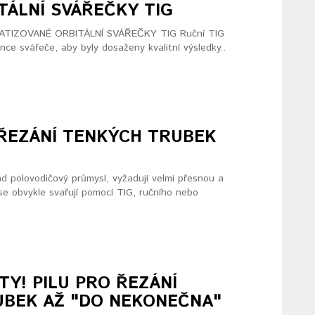
ÁLNÍ SVÁŘEČKY TIG
IZOVANÉ ORBITÁLNÍ SVÁŘEČKY TIG Ruční TIG
ce svářeče, aby byly dosaženy kvalitní výsledky..
ŘEZÁNÍ TENKÝCH TRUBEK
ad polovodičový průmysl, vyžadují velmi přesnou a
 se obvykle svařují pomocí TIG, ručního nebo
TY! PILU PRO ŘEZÁNÍ
BEK AŽ "DO NEKONEČNA"