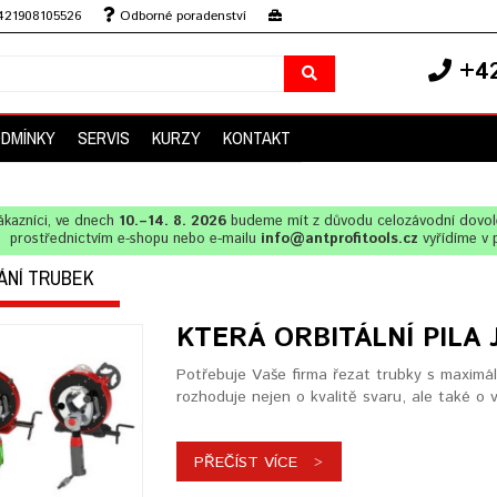
+421908105526
Odborné poradenství
+42
ODMÍNKY
SERVIS
KURZY
KONTAKT
ákazníci, ve dnech
10.–14. 8. 2026
budeme mít z důvodu celozávodní dovo
prostřednictvím e-shopu nebo e-mailu
info@antprofitools.cz
vyřídíme v 
ÁNÍ TRUBEK
KTERÁ ORBITÁLNÍ PILA
Potřebuje Vaše firma řezat trubky s maximáln
rozhoduje nejen o kvalitě svaru, ale také o v
PŘEČÍST VÍCE