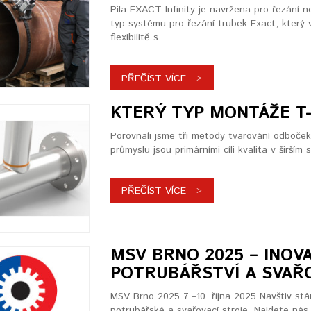
Pila EXACT Infinity je navržena pro řezání n
typ systému pro řezání trubek Exact, který
flexibilitě s..
PŘEČÍST VÍCE
KTERÝ TYP MONTÁŽE T-
Porovnali jsme tři metody tvarování odboček
průmyslu jsou primárními cíli kvalita v širším
PŘEČÍST VÍCE
MSV BRNO 2025 – INOV
POTRUBÁŘSTVÍ A SVAŘ
MSV Brno 2025 7.–10. října 2025 Navštiv st
potrubářské a svařovací stroje. Najdete nás v