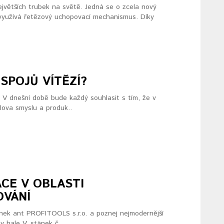
ejvětších trubek na světě. Jedná se o zcela nový
 využívá řetězový uchopovací mechanismus. Díky
SPOJŮ VÍTĚZÍ?
 V dnešní době bude každý souhlasit s tím, že v
 slova smyslu a produk..
ACE V OBLASTI
OVÁNÍ
ánek ant PROFITOOLS s.r.o. a poznej nejmodernější
 hale V, stánek č. ..