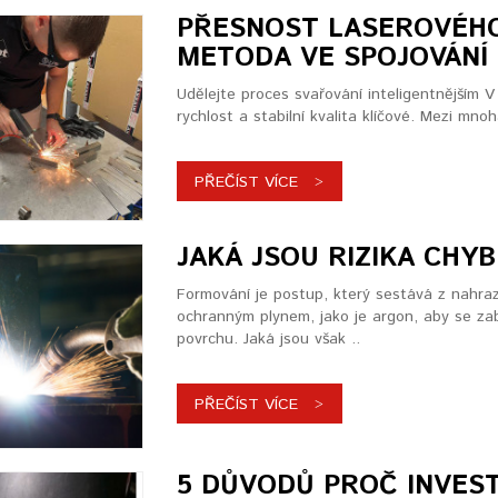
PŘESNOST LASEROVÉHO
METODA VE SPOJOVÁNÍ
Udělejte proces svařování inteligentnějším 
rychlost a stabilní kvalita klíčové. Mezi mn
PŘEČÍST VÍCE
JAKÁ JSOU RIZIKA CHY
Formování je postup, který sestává z nahraz
ochranným plynem, jako je argon, aby se zab
povrchu. Jaká jsou však ..
PŘEČÍST VÍCE
5 DŮVODŮ PROČ INVES