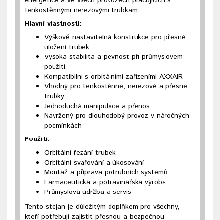
energetice a ve všech provozech pracujících s
tenkostěnnými nerezovými trubkami.
Hlavní vlastnosti:
Výškově nastavitelná konstrukce pro přesné
uložení trubek
Vysoká stabilita a pevnost při průmyslovém
použití
Kompatibilní s orbitálními zařízeními AXXAIR
Vhodný pro tenkostěnné, nerezové a přesné
trubky
Jednoduchá manipulace a přenos
Navržený pro dlouhodobý provoz v náročných
podmínkách
Použití:
Orbitální řezání trubek
Orbitální svařování a úkosování
Montáž a příprava potrubních systémů
Farmaceutická a potravinářská výroba
Průmyslová údržba a servis
Tento stojan je důležitým doplňkem pro všechny,
kteří potřebují zajistit přesnou a bezpečnou