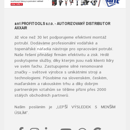
ant
PROFITOOLS
s.r.o.
- AUTORIZOVANÝ DISTRIBUTOR
AXXAIR
Již více než 30 let podporujeme efektivní montáž
potrubí. Dodáváme profesionální vodářské a
topenářské
nářadí
a nástroje pro opracování potrubí.
Naše řešení přinášejí firmám efektivitu a zisk. Hrdě
poskytujeme služby, díky kterým jsou naši klienti lídry
ve svém fachu. Zastupujeme silné renomované
značky – světové výrobce s unikátními stroji a
technologiemi. Působíme na slovenském, českém,
maďarském a rakouském trhu a díky dobrým
partnerským vztahům se těšíme přízni přes 2000
stálých obchodních partnerů.
Naším posláním je „LEPŠÍ VÝSLEDEK S MENŠÍM
ÚSILÍM“
.