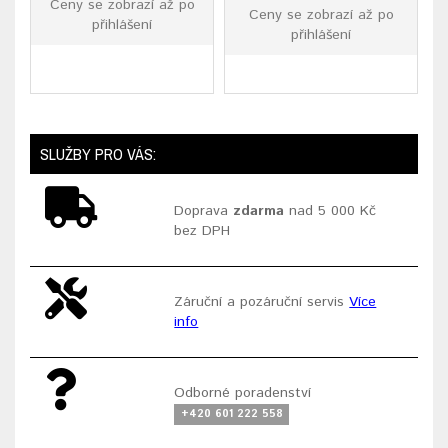
Ceny se zobrazí až po
Ceny se zobrazí až po
přihlášení
přihlášení
SLUŽBY PRO VÁS:
Doprava
zdarma
nad 5 000 Kč
bez DPH
Záruční a pozáruční servis
Více
info
Odborné poradenství
+420 601 222 558