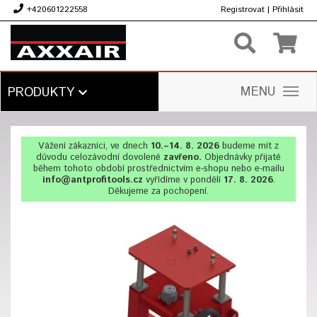
+420601222558
Registrovat
|
Přihlásit
Kč
MENU
PRODUKTY
Vážení zákazníci, ve dnech
10.–14. 8. 2026
budeme mít z
důvodu celozávodní dovolené
zavřeno.
Objednávky přijaté
během tohoto období prostřednictvím e-shopu nebo e-mailu
info@antprofitools.cz
vyřídíme v pondělí
17. 8. 2026
.
Děkujeme za pochopení.