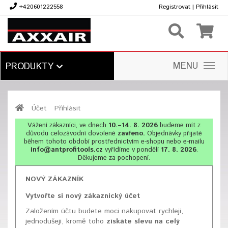
+420601222558
Registrovat
|
Přihlásit
Kč
MENU
PRODUKTY
Účet
Přihlásit
Vážení zákazníci, ve dnech
10.–14. 8. 2026
budeme mít z
důvodu celozávodní dovolené
zavřeno.
Objednávky přijaté
během tohoto období prostřednictvím e-shopu nebo e-mailu
info@antprofitools.cz
vyřídíme v pondělí
17. 8. 2026
.
Děkujeme za pochopení.
NOVÝ ZÁKAZNÍK
Vytvořte si nový zákaznický účet
Založením účtu budete moci nakupovat rychleji,
jednodušeji, kromě toho
získáte slevu na celý