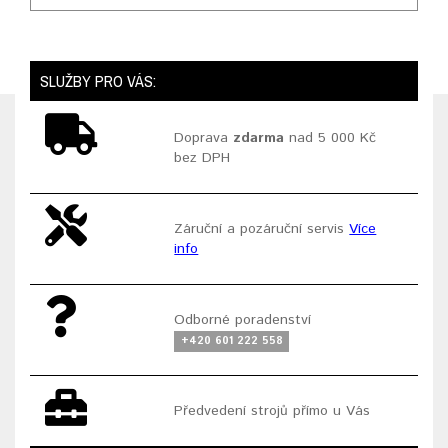
SLUŽBY PRO VÁS:
Doprava
zdarma
nad 5 000 Kč
bez DPH
Záruční a pozáruční servis
Více
info
Odborné poradenství
+420 601 222 558
Předvedení strojů přímo u Vás