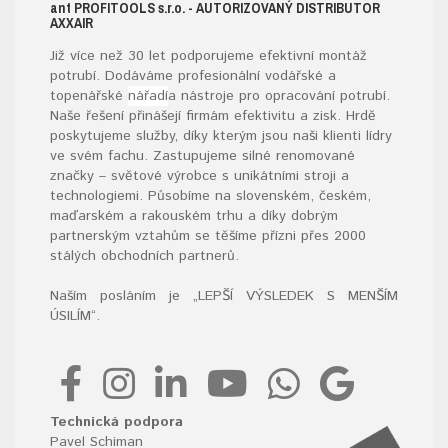
ant
PROFITOOLS
s.r.o.
- AUTORIZOVANÝ DISTRIBUTOR
AXXAIR
Již více než 30 let podporujeme efektivní montáž
potrubí. Dodáváme profesionální vodářské a
topenářské
nářadí
a nástroje pro opracování potrubí.
Naše řešení přinášejí firmám efektivitu a zisk. Hrdě
poskytujeme služby, díky kterým jsou naši klienti lídry
ve svém fachu. Zastupujeme silné renomované
značky – světové výrobce s unikátními stroji a
technologiemi. Působíme na slovenském, českém,
maďarském a rakouském trhu a díky dobrým
partnerským vztahům se těšíme přízni přes 2000
stálých obchodních partnerů.
Naším posláním je „LEPŠÍ VÝSLEDEK S MENŠÍM
ÚSILÍM“
.
Technická podpora
Pavel Schiman