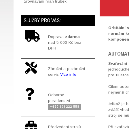
Srovnávání hran trubek
SLUŽBY PRO VÁS:
Orbitální 
normám kva
Doprava
zdarma
komponent
nad 5 000 Kč bez
DPH
AUTOMAT
Svařování
Záruční a pozáruční
jednoduché 
servis
Více info
pro tlusto
Cílem auto
nejmenší c
Odborné
poradenství
Jelikož je 
+420 601 222 558
zvlášť vhod
stroj se m
Předvedení strojů
Při svařov