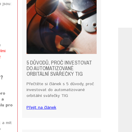
 jsou:
u
lmi
z
5 DŮVODŮ, PROČ INVESTOVAT
DO AUTOMATIZOVANÉ
ORBITÁLNÍ SVÁŘEČKY TIG
É?
Přečtěte si článek s 5 důvody, proč
investovat do automatizované
pro
orbitální svářečky TIG
 a
lu pro
Přejít na článek
t a mít
h