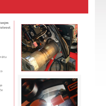
řísným
istvost
drátu
co
je
že