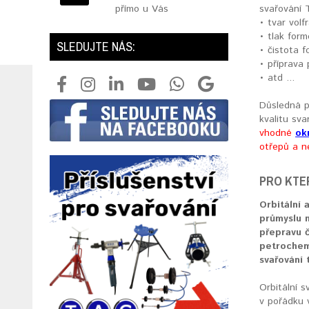
přímo u Vás
svařování 
• tvar vol
• tlak form
SLEDUJTE NÁS:
• čistota 
• příprava
• atd ...
Důsledná p
kvalitu sva
vhodné
ok
otřepů a n
PRO KTE
Orbitální 
průmyslu n
přepravu 
petrochem
svařování 
Orbitální s
v pořádku 