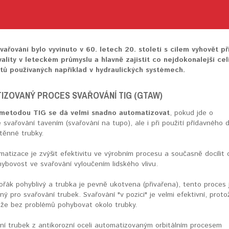
svařování bylo vyvinuto v 60. letech 20. století s cílem vyhovět p
lity v leteckém průmyslu a hlavně zajistit co nejdokonalejší cel
ů používaných například v hydraulických systémech.
IZOVANÝ PROCES SVAŘOVÁNÍ TIG (GTAW)
 metodou TIG se dá velmi snadno automatizovat
, pokud jde o
svařování tavením (svařování na tupo), ale i při použití přídavného 
stěnné trubky.
matizace je zvýšit efektivitu ve výrobním procesu a současně docílit 
hybovost ve svařování vyloučením lidského vlivu.
hořák pohyblivý a trubka je pevně ukotvena (přivařena), tento proces 
ný pro svařování trubek. Svařování "v pozici" je velmi efektivní, proto
ůže bez problémů pohybovat okolo trubky.
ání trubek z antikorozní oceli automatizovaným orbitálním procesem