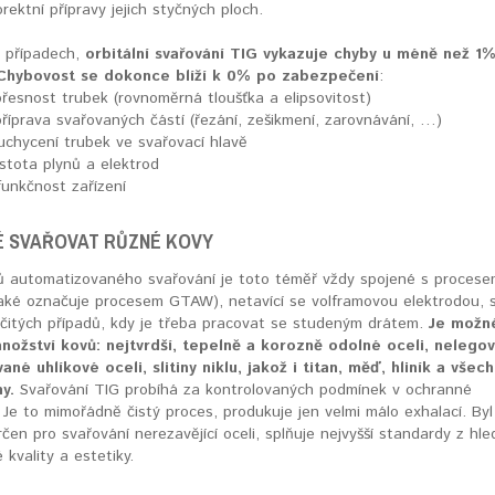
rektní přípravy jejich styčných ploch.
 případech,
orbitální svařování TIG vykazuje chyby u méně než 1
 Chybovost se dokonce blíží k 0% po zabezpečení
:
přesnost trubek (rovnoměrná tloušťka a elipsovitost)
příprava svařovaných částí (řezání, zešikmení, zarovnávání, …)
 uchycení trubek ve svařovací hlavě
istota plynů a elektrod
funkčnost zařízení
É SVAŘOVAT RŮZNÉ KOVY
 automatizovaného svařování je toto téměř vždy spojené s procese
také označuje procesem GTAW), netavící se volframovou elektrodou, 
rčitých případů, kdy je třeba pracovat se studeným drátem.
Je možn
nožství kovů: nejtvrdší, tepelně a korozně odolné oceli, nelego
ané uhlíkové oceli, slitiny niklu, jakož i titan, měď, hliník a všec
ny.
Svařování TIG probíhá za kontrolovaných podmínek v ochranné
 Je to mimořádně čistý proces, produkuje jen velmi málo exhalací. Byl
čen pro svařování nerezavějící oceli, splňuje nejvyšší standardy z hle
kvality a estetiky.