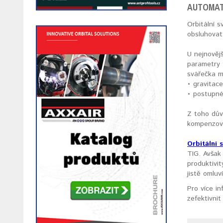
AUTOMAT
Orbitální s
obsluhovat
U nejnověj
parametry 
svářečka mu
• gravitac
• postupné
Z toho dův
kompenzova
Orbitální 
TIG. Avša
produktivi
jistě omluv
Pro více in
zefektivnit