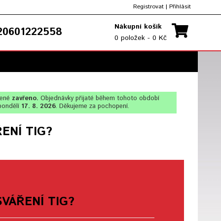
Registrovat
|
Přihlásit
Nákupní košík
0601222558
0 položek - 0 Kč
lené
zavřeno.
Objednávky přijaté během tohoto období
pondělí
17. 8. 2026
. Děkujeme za pochopení.
ENÍ TIG?
VÁŘENÍ TIG?