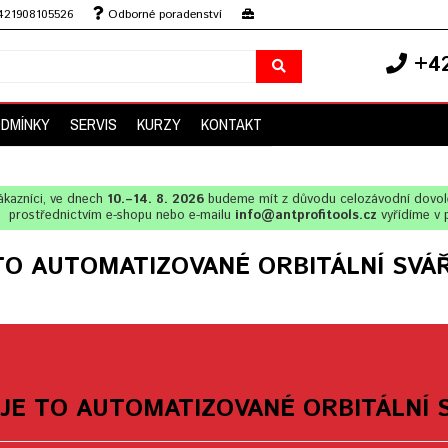
+421908105526
Odborné poradenství
+42
ODMÍNKY
SERVIS
KURZY
KONTAKT
ákazníci, ve dnech
10.–14. 8. 2026
budeme mít z důvodu celozávodní dovo
prostřednictvím e-shopu nebo e-mailu
info@antprofitools.cz
vyřídíme v 
TO AUTOMATIZOVANÉ ORBITÁLNÍ SVÁŘ
JE TO AUTOMATIZOVANÉ ORBITÁLNÍ S