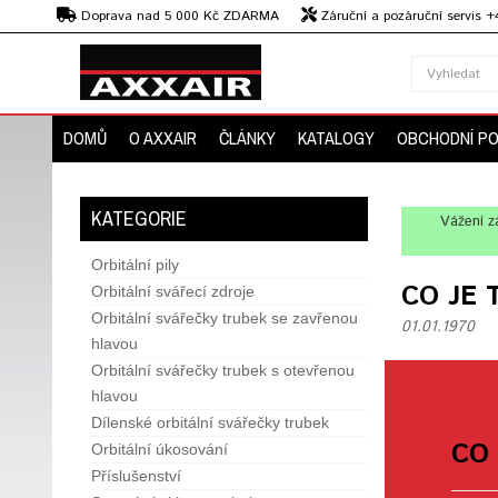
Kč
Doprava nad 5 000 Kč ZDARMA
Záruční a pozáruční servis 
Předvedení strojů
DOMŮ
O AXXAIR
ČLÁNKY
KATALOGY
OBCHODNÍ P
KATEGORIE
Vážení z
Orbitální pily
CO JE 
Orbitální svářecí zdroje
Orbitální svářečky trubek se zavřenou
01.01.1970
hlavou
Orbitální svářečky trubek s otevřenou
hlavou
Dílenské orbitální svářečky trubek
CO 
Orbitální úkosování
Příslušenství