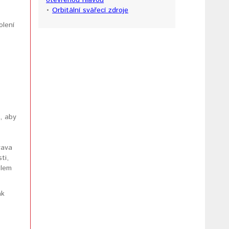
otevřenou hlavou
•
Orbitální svářecí zdroje
olení
, aby
rava
ti,
olem
ak