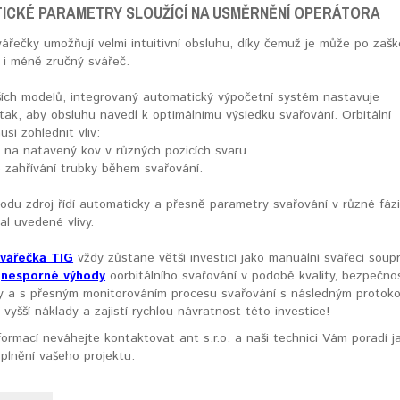
ICKÉ PARAMETRY SLOUŽÍCÍ NA USMĚRNĚNÍ OPERÁTORA
vářečky umožňují velmi intuitivní obsluhu, díky čemuž je může po zašk
 i méně zručný svářeč.
ších modelů, integrovaný automatický výpočetní systém nastavuje
tak, aby obsluhu navedl k optimálnímu výsledku svařování. Orbitální
sí zohlednit vliv:
e na natavený kov v různých pozicích svaru
 zahřívání trubky během svařování.
odu zdroj řídí automaticky a přesně parametry svařování v různé fázi
l uvedené vlivy.
svářečka TIG
vždy zůstane větší investicí jako manuální svářecí soup
k
nesporné výhody
oorbitálního svařování v podobě kvality, bezpečnos
ty a s přesným monitorováním procesu svařování s následným protok
í vyšší náklady a zajistí rychlou návratnost této investice!
formací neváhejte kontaktovat ant s.r.o. a naši technici Vám poradí j
 plnění vašeho projektu.