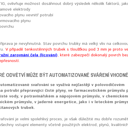
TIG, ovlivňuje možnost dosáhnout dobrý výsledek několik faktorů, jako
framové elektrody
ovacího plynu vevnitř potrubí
formovacího plynu
 povrchu
říprava je nevyhnutná. Stav povrchu trubky má velký vliv na celkovo
ru.
V případě tenkostěnných trubek s tloušťkou pod 3 mm je proto ve
ružní zarovnání čela (lícování)
, které zabezpečí dokonalý povrch be
epřesností.
RÉ ODVĚTVÍ MŮŽE BÝT AUTOMATIZOVANÉ SVÁŘENÍ VHODN
automatizované svařování se využívá nejčastěji v polovodičovém
a potrubí přepravující čisté plyny, ve farmaceutickém průmyslu 
čisté vody, v potravinářském a nápojovém průmyslu, v chemickém
ickém průmyslu, v jaderné energetice, jako i v leteckém průmys
titanových trubek.
vařování je velmi spolehlivý proces, je však důležité mu dobře rozumě
všechny vstupní elementy včetně použitých elektrod, plynů, kvalitníc