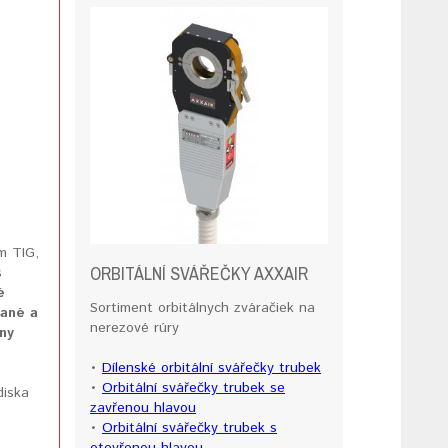
%
m TIG,
ORBITÁLNÍ SVÁŘEČKY AXXAIR
s
é
Sortiment orbitálnych zváračiek na
vané a
nerezové rúry
hny
•
Dílenské orbitální svářečky trubek
•
Orbitální svářečky trubek se
diska
zavřenou hlavou
•
Orbitální svářečky trubek s