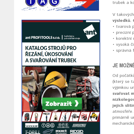
trubek a ko
V takových
výsledků.
• tvarová 
• precizní 
• korektní
• vysoká č
• správná 
JE MOŽN
Od počátků
(který se 
výjimkou u
svařovat m
nízkolegov
jejich sliti
atmosféře.
primárně ur
mechanické 